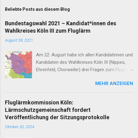
m
Beliebte Posts aus diesem Blog
m
e
Bundestagswahl 2021 – Kandidat*innen des
Wahlkreises Köln III zum Fluglärm
n
t
August 28, 2021
a
Am 22. August habe ich allen Kandidatinnen und
r
Kandidaten des Wahlkreises Köln III (Nippes,
e
Ehrenfeld, Chorweiler) drei Fragen zum Fluglärm
gestellt: Stadtkarte 2.0 © Regionalverband Ruhr
MEHR ANZEIGEN
und Kooperationspartner (CC BY 4.0) Wie
sorgen Sie dafür, dass die 2030 auslaufende
Nachtfluggenehmigung für den Flughafen Köln-
Fluglärmkommission Köln:
Bonn nicht verlängert wird? Wie erreichen Sie,
Lärmschutzgemeinschaft fordert
dass schon vor 2030 nächtliche Passagierflüge
Veröffentlichung der Sitzungsprotokolle
enden? In maximal drei Sätzen: Wo steht der
Oktober 30, 2024
Flughafen Köln-Bonn im Jahr 2030? Diese
Antworten sind eingegangen. Die hier