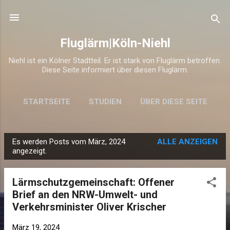
Direkt zum Hauptbereich
Fluglärm|Köln-Niehl
Niehl ist ein Kölner Stadtteil. Er ist stark von Fluglärm betroffen.
Diese Seite informiert über diesen Fluglärm.
STARTSEITE
STUDIEN
ÜBER DIESE SEITE
Es werden Posts vom März, 2024
ALLE ANZEIGEN
P
angezeigt.
o
s
Lärmschutzgemeinschaft: Offener
t
Brief an den NRW-Umwelt- und
s
Verkehrsminister Oliver Krischer
März 19, 2024