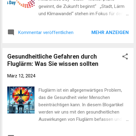
gewinnt, die Zukunft beginnt“ „Stadt, Lärm
und Klimawandel“ stehen im Fokus für den
diesjährigen Tag gegen Lärm. Die Planung
und Gestaltung von Städten zielen darauf ab,
MEHR ANZEIGEN
Kommentar veröffentlichen
Veränderungen umzusetzen, die den
Bedürfnissen und Interessen der
Bürger:innen entsprechen. Ein zentraler
Gesundheitliche Gefahren durch
Schwerpunkt liegt dabei auf der Integration
Fluglärm: Was Sie wissen sollten
erneuerbarer Energien und
umweltfreundlicher Technologien.
März 12, 2024
Gleichzeitig ist es wichtig, den Schutz vor
Lärm zu gewährleisten und Maßnahmen zur
Fluglärm ist ein allgegenwärtiges Problem,
Lärmminderung gemäß dem neuesten Stand
das die Gesundheit vieler Menschen
der Technik zu implementieren. Die
beeinträchtigen kann. In diesem Blogartikel
Berücksichtigung von Lärmschutz und
werden wir uns mit den gesundheitlichen
Klimaschutz eröffnet die Möglichkeit,
Auswirkungen von Fluglärm befassen und
potenzielle Synergieeffekte zu nutzen und
dabei wissenschaftliche Literatur verwenden,
die Effektivität der Maßnahmen bezogen auf
um unsere Aussagen zu untermauern. Was