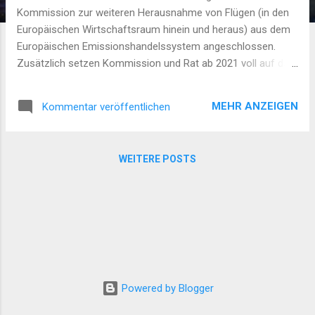
Kommission zur weiteren Herausnahme von Flügen (in den
Europäischen Wirtschaftsraum hinein und heraus) aus dem
Europäischen Emissionshandelssystem angeschlossen.
Zusätzlich setzen Kommission und Rat ab 2021 voll auf das
ICAO Abkommen zum Klimaschutz. Änderungen können
jetzt nur noch vom Europäischen Parlament angestoßen
MEHR ANZEIGEN
Kommentar veröffentlichen
werden. Weitere Informationen können der gestrigen
Pressemitteilung des Rates entnommen werden:
http://www.consilium.europa.eu/de/press/press-
WEITERE POSTS
releases/2017/06/21-ets-aviation/ Die FAZ berichtete am
22.6.2017 darüber ebenfalls unter dem Titel "Mildere
Auflagen für Luftverkehr".
Powered by Blogger