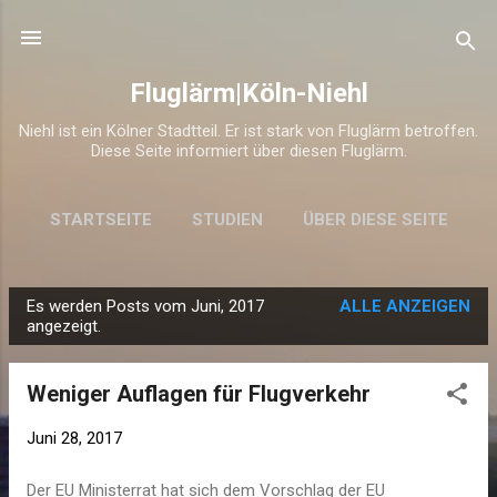
Direkt zum Hauptbereich
Fluglärm|Köln-Niehl
Niehl ist ein Kölner Stadtteil. Er ist stark von Fluglärm betroffen.
Diese Seite informiert über diesen Fluglärm.
STARTSEITE
STUDIEN
ÜBER DIESE SEITE
Es werden Posts vom Juni, 2017
ALLE ANZEIGEN
P
angezeigt.
o
s
Weniger Auflagen für Flugverkehr
t
s
Juni 28, 2017
Der EU Ministerrat hat sich dem Vorschlag der EU