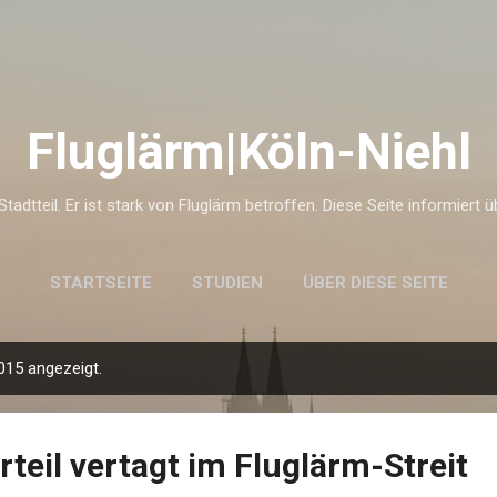
Direkt zum Hauptbereich
Fluglärm|Köln-Niehl
 Stadtteil. Er ist stark von Fluglärm betroffen. Diese Seite informiert 
STARTSEITE
STUDIEN
ÜBER DIESE SEITE
015 angezeigt.
teil vertagt im Fluglärm-Streit