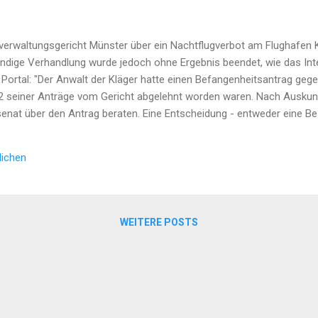
verwaltungsgericht Münster über ein Nachtflugverbot am Flughafen 
ndige Verhandlung wurde jedoch ohne Ergebnis beendet, wie das Inter
s Portal: "Der Anwalt der Kläger hatte einen Befangenheitsantrag gege
92 seiner Anträge vom Gericht abgelehnt worden waren. Nach Ausku
senat über den Antrag beraten. Eine Entscheidung - entweder eine B
Gericht den Beteiligten auf dem Postweg zukommen lassen. Ein Zeitpunkt
lichen
WEITERE POSTS