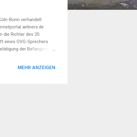
Köln-Bonn verhandelt
netportal airliners.de
n die Richter des 20.
nft eines OVG-Sprechers
estätigung der Befangenheit
 dafür ist offen." [Qu elle]
MEHR ANZEIGEN