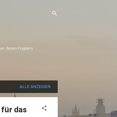
über diesen Fluglärm.
ALLE ANZEIGEN
 für das