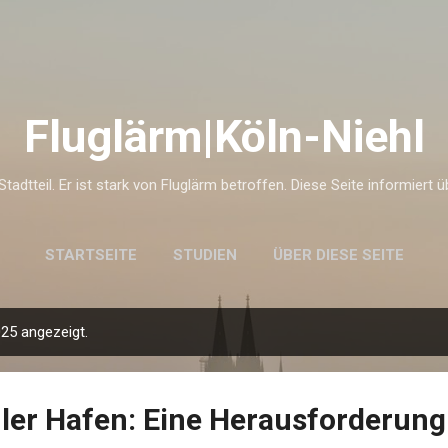
Direkt zum Hauptbereich
Fluglärm|Köln-Niehl
 Stadtteil. Er ist stark von Fluglärm betroffen. Diese Seite informiert 
STARTSEITE
STUDIEN
ÜBER DIESE SEITE
25 angezeigt.
ler Hafen: Eine Herausforderung