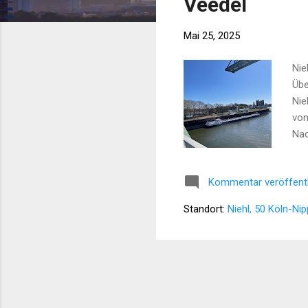
Veedel
Mai 25, 2025
Nie
Übe
Nie
von
Nac
Ger
und
Kommentar veröffent
und
dab
Standort:
Niehl, 50 Köln-Ni
Woh
So 