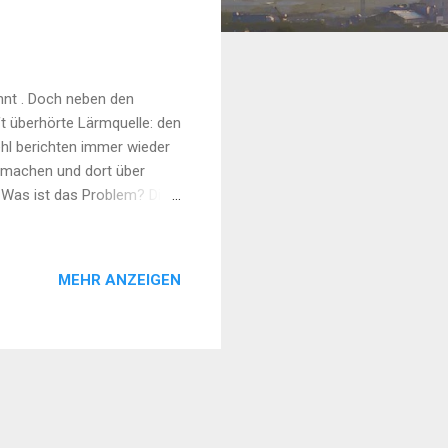
annt . Doch neben den
t überhörte Lärmquelle: den
hl berichten immer wieder
tmachen und dort über
 Was ist das Problem? Die
hätzen. Besonders nachts
ollte, sind die Motoren
. Die Lärmbelastung ist
MEHR ANZEIGEN
ndheit und das
ren Hafenstädten bekannt:
rm ,...