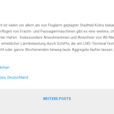
hl ist vielen vor allem als von Fluglärm geplagter Stadtteil Kölns bek
rflügen von Fracht- und Passagiermaschinen gibt es eine weitere, of
hler Hafen . Insbesondere Anwohnerinnen und Anwohner von Alt-Nie
 erheblicher Lärmbelastung durch Schiffe, die am LNG-Terminal fes
ht oder ganze Wochenenden hinweg laute Aggregate laufen lassen.
äuschkulisse, die von diesen Schiffen ausgeht, ist nicht zu untersc
 an Wochenenden, wenn die Umgebung eigentlich zur Ruhe kommen s
lichen
 Aggregate der Schiffe im Hafen deutlich bis nach Alt-Niehl zu hören
ei nicht nur störend, sondern kann auch Auswirkungen auf die Gesu
ppes, Deutschland
lbefinden der Anwohner haben. Ein ähnliches Problem ist aus ande
klagen beispielsweise die Anwohner am LNG-Terminal Mukran über Lä
WEITERE POSTS