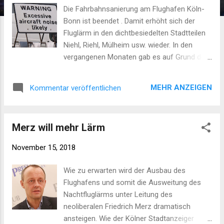
Die Fahrbahnsanierung am Flughafen Köln-
Bonn ist beendet . Damit erhöht sich der
Fluglärm in den dichtbesiedelten Stadtteilen
Niehl, Riehl, Mülheim usw. wieder. In den
vergangenen Monaten gab es auf Grund der
Fahrbahnsanierungen Umleitungen des
Flugverkehrs, so dass es in den betroffenen
MEHR ANZEIGEN
Kommentar veröffentlichen
Stadtteilen sogar teilweise an einigen Tagen
gar keinen Fluglärm gab. Dies ist nun vorbei.
Bild: "Excessive aircraft noise" warning, A40
Merz will mehr Lärm
by RAF Northolt cc-by-sa/2.0 - © David
Hawgood - geograph.org.uk/p/2968663
November 15, 2018
Wie zu erwarten wird der Ausbau des
Flughafens und somit die Ausweitung des
Nachtfluglärms unter Leitung des
neoliberalen Friedrich Merz dramatisch
ansteigen. Wie der Kölner Stadtanzeiger