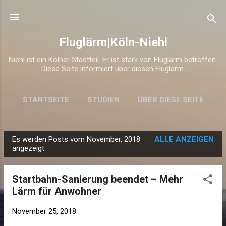
Direkt zum Hauptbereich
Fluglärm|Köln-Niehl
Niehl ist ein Kölner Stadtteil. Er ist stark von Fluglärm betroffen.
Diese Seite informiert über diesen Fluglärm.
STARTSEITE
STUDIEN
ÜBER DIESE SEITE
Es werden Posts vom November, 2018
ALLE ANZEIGEN
P
angezeigt.
o
s
Startbahn-Sanierung beendet – Mehr
t
Lärm für Anwohner
s
November 25, 2018