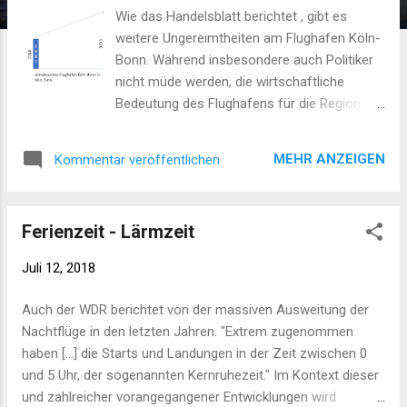
Wie das Handelsblatt berichtet , gibt es
weitere Ungereimtheiten am Flughafen Köln-
Bonn. Während insbesondere auch Politiker
nicht müde werden, die wirtschaftliche
Bedeutung des Flughafens für die Region
hervorzuheben, und damit auch begründen,
warum die gesundheitlichen
MEHR ANZEIGEN
Kommentar veröffentlichen
Beeinträchtigungen der Bevölkerung in Kauf
genommen werden, sagen die Zahlen etwas
anderes. Das Handelsblatt schreibt:
Ferienzeit - Lärmzeit
"Schwarz auf weiß steht in der Buchhaltung,
dass Garvens’ Fixierung auf die
Juli 12, 2018
Passagierzahlen wirtschaftlich kaum zu
rechtfertigen war. Sein Flughafen steigerte
Auch der WDR berichtet von der massiven Ausweitung der
den Umsatz zwischen 2006 und 2016 zwar
Nachtflüge in den letzten Jahren. "Extrem zugenommen
um 25 Prozent auf 319 Millionen Euro, das
haben [...] die Starts und Landungen in der Zeit zwischen 0
operative Ergebnis aber stagnierte. So fehlte
und 5 Uhr, der sogenannten Kernruhezeit." Im Kontext dieser
Geld für Investitionen in die Zukunft." Was ist
und zahlreicher vorangegangener Entwicklungen wird