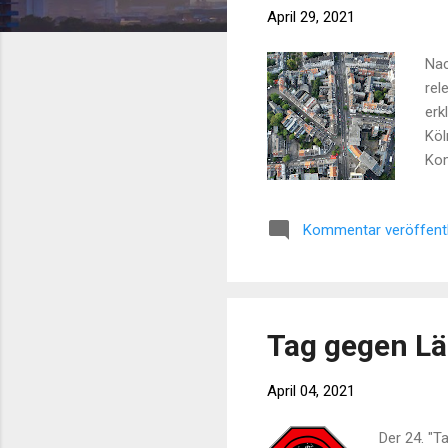
April 29, 2021
Nac
rel
erk
Köl
Kom
Bis
ein
Kommentar veröffent
"De
vor
Tag gegen L
April 04, 2021
Der 24. "T