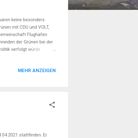
waren keine besonders
rünen mit CDU und VOLT,
gemeinschaft Flughafen
hneiden der Grünen bei der
itik verfolgt würde.
n ist massiv durch Fluglärm
 Wochenspiegel heißt es:
MEHR ANZEIGEN
. Durch Corona ist dies nur
04.2021 stattfinden. Er