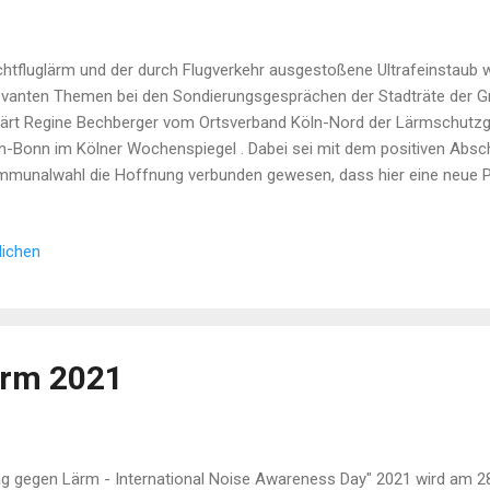
htfluglärm und der durch Flugverkehr ausgestoßene Ultrafeinstaub 
evanten Themen bei den Sondierungsgesprächen der Stadträte der G
lärt Regine Bechberger vom Ortsverband Köln-Nord der Lärmschutz
n-Bonn im Kölner Wochenspiegel . Dabei sei mit dem positiven Absc
munalwahl die Hoffnung verbunden gewesen, dass hier eine neue Pol
lang ist dies allerdings nicht der Fall. Insbesondere der Kölner Norde
geschränkt. Dies sieht auch die Bezirksvertretung Nippes. Im Kölner
lichen
r Nachtfluglärm ist in Weidenpesch, Niehl und Longerich viel zu stark
übergehend besser." Bild: CC BY-SA 2.0 by Neuwieser
ärm 2021
ag gegen Lärm - International Noise Awareness Day" 2021 wird am 28.