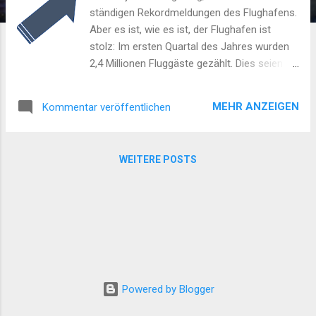
ständigen Rekordmeldungen des Flughafens.
Aber es ist, wie es ist, der Flughafen ist
stolz: Im ersten Quartal des Jahres wurden
2,4 Millionen Fluggäste gezählt. Dies seien
vier Prozent mehr als im Vorjahr. Auch die
Fracht stieg, und zwar um sechs Prozent auf
MEHR ANZEIGEN
Kommentar veröffentlichen
208.000 Tonnen. "Damit wurden in beiden
Segmenten Rekordwerte erzielt", so
airliners.de . Mit anderen Worten: So viel
WEITERE POSTS
Lärm und Dreck verursacht durch den
Flughafen Köln-Bonn gab es in einem
Zeitraum von drei Monaten noch nie zuvor!
Powered by Blogger