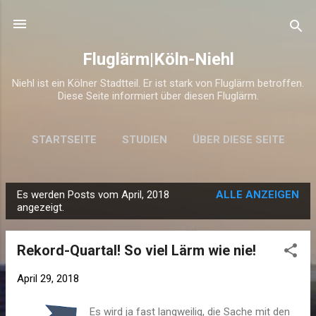
Direkt zum Hauptbereich
Fluglärm|Köln-Niehl
Niehl ist ein Kölner Stadtteil. Er ist stark von Fluglärm betroffen.
Diese Seite informiert über diesen Fluglärm.
STARTSEITE
STUDIEN
ÜBER DIESE SEITE
Es werden Posts vom April, 2018
ALLE ANZEIGEN
P
angezeigt.
o
s
Rekord-Quartal! So viel Lärm wie nie!
t
s
April 29, 2018
Es wird ja fast langweilig, die Sache mit den