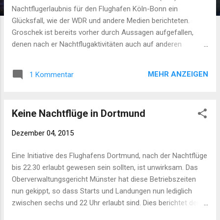
Nachtflugerlaubnis für den Flughafen Köln-Bonn ein
Glücksfall, wie der WDR und andere Medien berichteten.
Groschek ist bereits vorher durch Aussagen aufgefallen,
denen nach er Nachtflugaktivitäten auch auf anderen
Flughäfen begrüßen würde. Eine Stellungnahme des
Ministeriums für Gesundheit, Emanzipation, Pflege und Alter
MEHR ANZEIGEN
1 Kommentar
des Landes Nordrhein-Westfalen NRW dazu ist bislang nicht
bekannt. Allerdings ist eine solche zu erwarten, da
Nachtfluglärm nachweislich zu massiven gesundheitlichen
Keine Nachtflüge in Dortmund
Schädigungen der Bevölkerung führt.
Dezember 04, 2015
Eine Initiative des Flughafens Dortmund, nach der Nachtflüge
bis 22.30 erlaubt gewesen sein sollten, ist unwirksam. Das
Oberverwaltungsgericht Münster hat diese Betriebszeiten
nun gekippt, so dass Starts und Landungen nun lediglich
zwischen sechs und 22 Uhr erlaubt sind. Dies berichtet der
Kölner Stadtanzeigers in seiner heutigen Ausgabe.