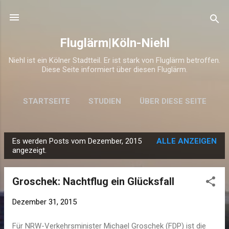
Direkt zum Hauptbereich
Fluglärm|Köln-Niehl
Niehl ist ein Kölner Stadtteil. Er ist stark von Fluglärm betroffen.
Diese Seite informiert über diesen Fluglärm.
STARTSEITE
STUDIEN
ÜBER DIESE SEITE
Es werden Posts vom Dezember, 2015
ALLE ANZEIGEN
P
angezeigt.
o
s
Groschek: Nachtflug ein Glücksfall
t
s
Dezember 31, 2015
Für NRW-Verkehrsminister Michael Groschek (FDP) ist die