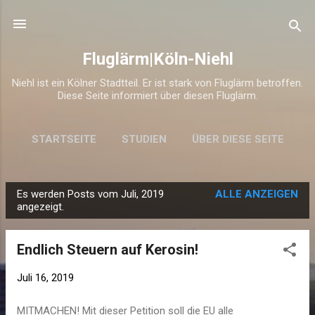
Direkt zum Hauptbereich
Fluglärm|Köln-Niehl
Niehl ist ein Kölner Stadtteil. Er ist stark von Fluglärm betroffen.
Diese Seite informiert über diesen Fluglärm.
STARTSEITE
STUDIEN
ÜBER DIESE SEITE
Es werden Posts vom Juli, 2019
ALLE ANZEIGEN
P
angezeigt.
o
s
Endlich Steuern auf Kerosin!
t
s
Juli 16, 2019
MITMACHEN! Mit dieser Petition soll die EU alle