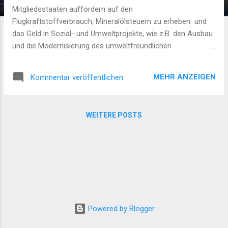
Mitgliedsstaaten auffordern auf den
Flugkraftstoffverbrauch, Mineralölsteuern zu erheben und
das Geld in Sozial- und Umweltprojekte, wie z.B. den Ausbau
und die Modernisierung des umweltfreundlichen
Schienenverkehrs zu stecken. Wir brauchen EU-weit
1.000.000 Unterstützer bis zum 10. Mai 2020. Das sollte zu
MEHR ANZEIGEN
Kommentar veröffentlichen
schaffen sein. Sobald eine Initiative 1 Million
Unterstützungsbekundungen gesammelt und die
Mindestwerte in mindestens 7 Mitgliedsländern erreicht hat,
WEITERE POSTS
muss die Europäische Kommission entscheiden, ob sie tätig
wird. Über 38.000 Unterstützer haben bereits unterschrieben
und in sieben Mitgliedsstaaten sammeln sich die
Mindestwerte an. Link zur Petition:
https://eci.ec.europa.eu/008/public/#/initiative
Powered by Blogger