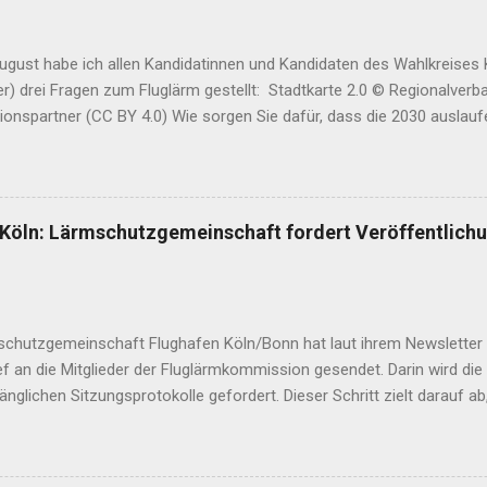
gust habe ich allen Kandidatinnen und Kandidaten des Wahlkreises Kö
r) drei Fragen zum Fluglärm gestellt: Stadtkarte 2.0 © Regionalverb
ionspartner (CC BY 4.0) Wie sorgen Sie dafür, dass die 2030 auslau
ggenehmigung für den Flughafen Köln-Bonn nicht verlängert wird? Wi
 nächtliche Passagierflüge enden? In maximal drei Sätzen: Wo steht
? Diese Antworten sind eingegangen. Die hier abgebildete Reihenfol
n ist dem Amtsblatt der Stadt Köln entnommen. Direkt zu den Parteie
öln: Lärmschutzgemeinschaft fordert Veröffentlichu
Grünen | Die Linke | Die Partei | Freie Wähler | Internationale Liste/MLP
ht | Goldi Gisela Manderla (CDU) : Antwort vom 7. September Fotogr
ie dafür, dass die 2030 auslaufende Nachtfluggenehmigung für den F
schutzgemeinschaft Flughafen Köln/Bonn hat laut ihrem Newsletter
ef an die Mitglieder der Fluglärmkommission gesendet. Darin wird die
änglichen Sitzungsprotokolle gefordert. Dieser Schritt zielt darauf ab,
kommission transparenter zu gestalten. Fluglärmkommissionen sind 
die gemäß § 32b des Luftverkehrsgesetzes (LuftVG) eingerichtet wer
n zum Schutz der Bevölkerung vor Fluglärm und zur Verringerung 