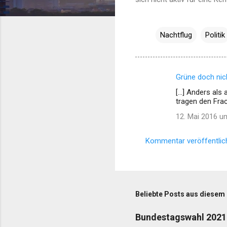
Nachtflug
Politik
Grüne doch nich
K
[…] Anders als 
o
tragen den Frac
m
12. Mai 2016 u
m
e
Kommentar veröffentlic
n
t
a
Beliebte Posts aus diesem
r
e
Bundestagswahl 2021 