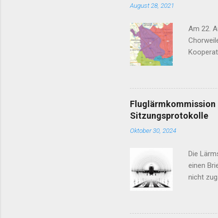
August 28, 2021
Am 22. Au
Chorweile
Kooperat
Nachtflu
vor 2030
Jahr 2030
Kandidate
Fluglärmkommission K
B90/ Die 
Sitzungsprotokolle
Artgerec
Oktober 30, 2024
sorgen S
Die Lärm
einen Bri
nicht zug
Fluglärm
Gremien, 
Maßnahme