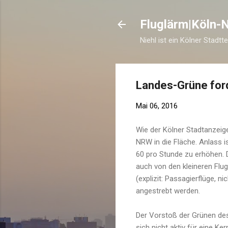
Fluglärm|Köln-N
Niehl ist ein Kölner Stadtt
Landes-Grüne ford
Mai 06, 2016
Wie der Kölner Stadtanzeige
NRW in die Fläche. Anlass 
60 pro Stunde zu erhöhen. D
auch von den kleineren Fl
(explizit: Passagierflüge, n
angestrebt werden.
Der Vorstoß der Grünen des
sich nicht aktiv für eine K