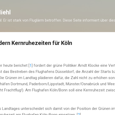
Direkt zum Hauptbereich
iehl
eil. Er ist stark von Fluglärm betroffen. Diese Seite informiert über di
ern Kernruhezeiten für Köln
r heute berichet [
1
] fordert der grüne Politiker Arndt Klocke eine Ver
ist das Bestreben des Flughafens Düsseldorf, die Anzahl der Starts 
ie Grünen im Landtag plädieren dafür, die Zahl nicht zu erhöhen son
ughäfen Dortmund, Paderborn/Lippstadt, Münster/Osnabrück und Wee
icht Frachtflug!). Am Flughafen Köln/Bonn soll eine Kernruhezeit zwis
 Landtages unterscheidet sich damit von der Position der Grünen im 
ernruhezeit am Flughafen Köln-Bonn einsetzen. [
2
]