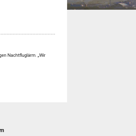
gen Nachtfluglärm. „Wir
rm