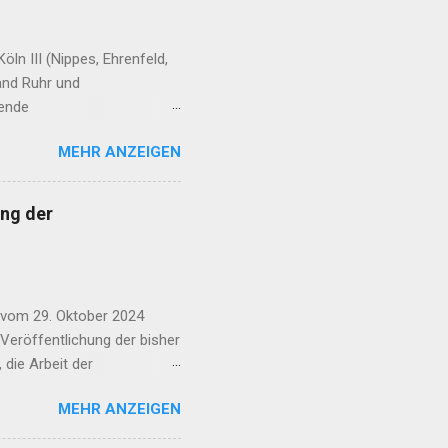
ln III (Nippes, Ehrenfeld,
and Ruhr und
fende
e erreichen Sie, dass schon
MEHR ANZEIGEN
 der Flughafen Köln-Bonn im
ge der Kandidatinnen und
n: CDU | SPD | FDP | AfD |
ng der
D | dieBasis | Volt |
af: Laurence Chaperon Wie
lughafen Köln-Bonn nich...
 vom 29. Oktober 2024
 Veröffentlichung der bisher
 die Arbeit der
gesetzlich vorgeschriebene
MEHR ANZEIGEN
den. Ihre Aufgabe ist es,
der Luftverschmutzung