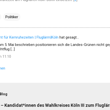
Politiker
t für Kernruhezeiten | Fluglärm|Köln
hat gesagt…
am 5. Mai beschrieben positionieren sich die Landes-Grünen nicht ge
htflug […]
m 11:10
hen
 Blog
– Kandidat*innen des Wahlkreises Köln III zum Fluglä