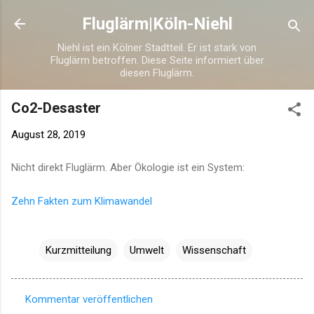
Direkt zum Hauptbereich
Fluglärm|Köln-Niehl
Niehl ist ein Kölner Stadtteil. Er ist stark von
Fluglärm betroffen. Diese Seite informiert über
diesen Fluglärm.
Co2-Desaster
August 28, 2019
Nicht direkt Fluglärm. Aber Ökologie ist ein System:
Zehn Fakten zum Klimawandel
Kurzmitteilung
Umwelt
Wissenschaft
Kommentar veröffentlichen
K