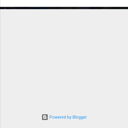
o
m
m
e
n
t
a
r
e
Powered by Blogger