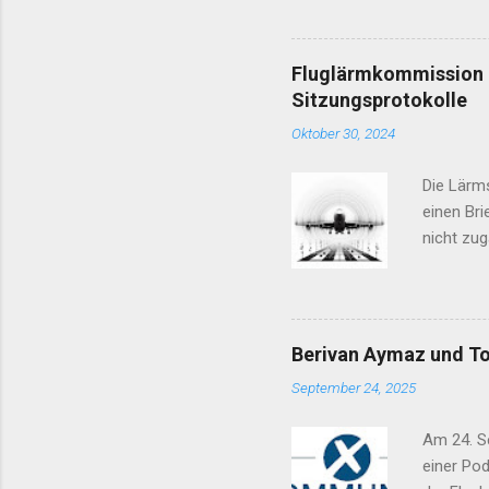
vor 2030
Jahr 2030
Kandidate
Fluglärmkommission K
B90/ Die 
Sitzungsprotokolle
Artgerec
Oktober 30, 2024
sorgen S
Die Lärm
einen Bri
nicht zug
Fluglärm
Gremien, 
Maßnahme
durch Fl
Berivan Aymaz und To
verschie
September 24, 2025
Flughafe
Flugsich
Am 24. S
Genehmig
einer Po