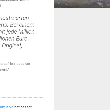
t:
nostizierten
ens. Bei einem
t jede Million
lionen Euro
Original
)
arauf hin, dass die
ien]."
lärm|Köln
hat gesagt…