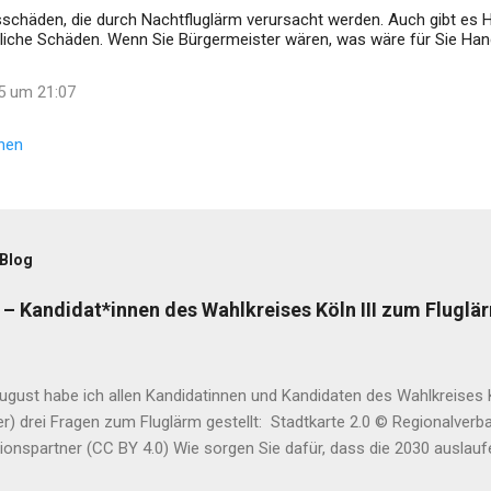
sschäden, die durch Nachtfluglärm verursacht werden. Auch gibt es
tliche Schäden. Wenn Sie Bürgermeister wären, was wäre für Sie Han
5 um 21:07
hen
 Blog
– Kandidat*innen des Wahlkreises Köln III zum Fluglä
gust habe ich allen Kandidatinnen und Kandidaten des Wahlkreises Kö
r) drei Fragen zum Fluglärm gestellt: Stadtkarte 2.0 © Regionalverb
ionspartner (CC BY 4.0) Wie sorgen Sie dafür, dass die 2030 auslau
ggenehmigung für den Flughafen Köln-Bonn nicht verlängert wird? Wi