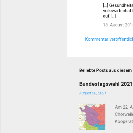
[…] Gesundheit
o
volkswirtschaf
m
auf […]
m
18. August 201
e
Kommentar veröffentlic
n
t
a
r
Beliebte Posts aus diesem
e
Bundestagswahl 2021 
August 28, 2021
Am 22. Au
Chorweile
Kooperat
Nachtflu