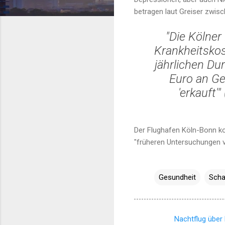
betragen laut Greiser zwisc
"Die Kölner
Krankheitskos
jährlichen Du
Euro an Ge
'erkauft'
Der Flughafen Köln-Bonn kom
"früheren Untersuchungen von
Gesundheit
Sch
Nachtflug über 
K