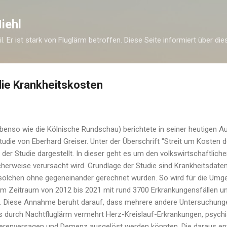
Direkt zum Hauptbereich
iehl
eil. Er ist stark von Fluglärm betroffen. Diese Seite informiert über di
die Krankheitskosten
ebenso wie die Kölnische Rundschau) berichtete in seiner heutigen A
Studie von Eberhard Greiser. Unter der Überschrift "Streit um Kosten d
der Studie dargestellt. In dieser geht es um den volkswirtschaftlich
herweise verursacht wird. Grundlage der Studie sind Krankheitsdaten
 solchen ohne gegeneinander gerechnet wurden. So wird für die Umg
"im Zeitraum von 2012 bis 2021 mit rund 3700 Erkrankungensfällen un
ei. Diese Annahme beruht darauf, dass mehrere andere Untersuchung
s durch Nachtfluglärm vermehrt Herz-Kreislauf-Erkrankungen, psych
ierenversagen und Demenz ausgelöst werden könnten. Die daraus e