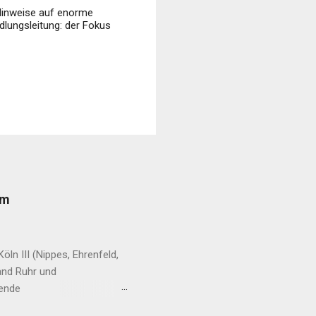
 Hinweise auf enorme
dlungsleitung: der Fokus
rm
ln III (Nippes, Ehrenfeld,
and Ruhr und
fende
e erreichen Sie, dass schon