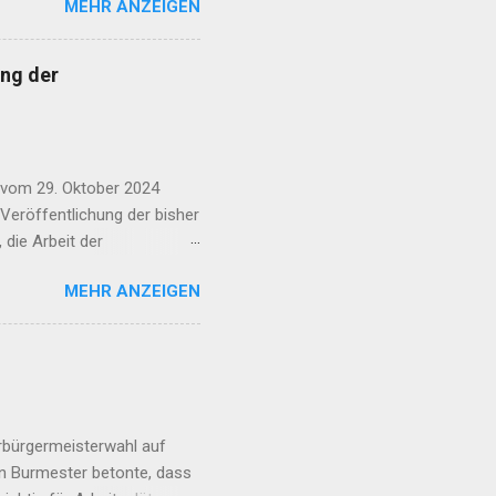
MEHR ANZEIGEN
 der Flughafen Köln-Bonn im
ge der Kandidatinnen und
n: CDU | SPD | FDP | AfD |
ng der
D | dieBasis | Volt |
af: Laurence Chaperon Wie
lughafen Köln-Bonn nich...
 vom 29. Oktober 2024
 Veröffentlichung der bisher
 die Arbeit der
gesetzlich vorgeschriebene
MEHR ANZEIGEN
den. Ihre Aufgabe ist es,
der Luftverschmutzung
setzen sich aus
ärm Fluggesellschaften
aufsichtsamt für
atung der örtlichen
rbürgermeisterwahl auf
en Burmester betonte, dass