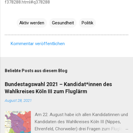
f378288.html#q378288
Aktiv werden
Gesundheit
Politik
Kommentar veröffentlichen
K
o
m
Beliebte Posts aus diesem Blog
m
e
Bundestagswahl 2021 – Kandidat*innen des
Wahlkreises Köln III zum Fluglärm
n
t
August 28, 2021
a
Am 22. August habe ich allen Kandidatinnen und
r
Kandidaten des Wahlkreises Köln III (Nippes,
e
Ehrenfeld, Chorweiler) drei Fragen zum Fluglärm