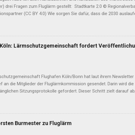
r) drei Fragen zum Fluglärm gestellt: Stadtkarte 2.0 © Regionalverb
ionspartner (CC BY 4.0) Wie sorgen Sie dafür, dass die 2030 auslau
ggenehmigung für den Flughafen Köln-Bonn nicht verlängert wird? Wi
 nächtliche Passagierflüge enden? In maximal drei Sätzen: Wo steht
? Diese Antworten sind eingegangen. Die hier abgebildete Reihenfol
n ist dem Amtsblatt der Stadt Köln entnommen. Direkt zu den Parteie
öln: Lärmschutzgemeinschaft fordert Veröffentlichu
Grünen | Die Linke | Die Partei | Freie Wähler | Internationale Liste/MLP
ht | Goldi Gisela Manderla (CDU) : Antwort vom 7. September Fotogr
ie dafür, dass die 2030 auslaufende Nachtfluggenehmigung für den F
schutzgemeinschaft Flughafen Köln/Bonn hat laut ihrem Newsletter
ef an die Mitglieder der Fluglärmkommission gesendet. Darin wird die
änglichen Sitzungsprotokolle gefordert. Dieser Schritt zielt darauf ab,
kommission transparenter zu gestalten. Fluglärmkommissionen sind 
die gemäß § 32b des Luftverkehrsgesetzes (LuftVG) eingerichtet wer
n zum Schutz der Bevölkerung vor Fluglärm und zur Verringerung 
ugzeuge im Umfeld von Flughäfen zu entwickeln. Die Kommissionen 
rsten Burmester zu Fluglärm
denen Interessengruppen zusammen: Bundesvereinigung gegen Flugl
nbetreiber Oberste Landesbehörden Deutsche Flugsicherung Bundes