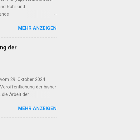
and Ruhr und
fende
e erreichen Sie, dass schon
MEHR ANZEIGEN
 der Flughafen Köln-Bonn im
ge der Kandidatinnen und
n: CDU | SPD | FDP | AfD |
ng der
D | dieBasis | Volt |
af: Laurence Chaperon Wie
lughafen Köln-Bonn nich...
 vom 29. Oktober 2024
 Veröffentlichung der bisher
 die Arbeit der
gesetzlich vorgeschriebene
MEHR ANZEIGEN
den. Ihre Aufgabe ist es,
der Luftverschmutzung
setzen sich aus
ärm Fluggesellschaften
aufsichtsamt für