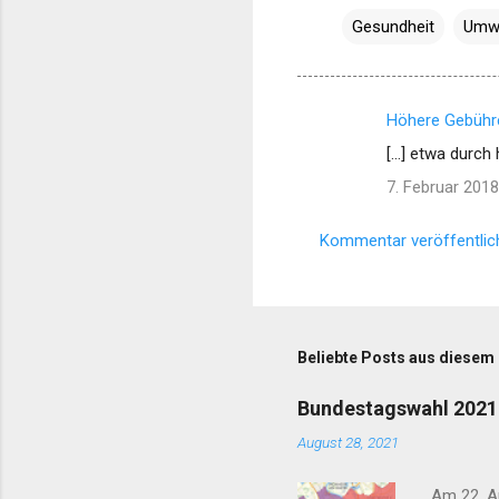
Gesundheit
Umw
Höhere Gebühre
K
[…] etwa durch 
o
7. Februar 201
m
m
Kommentar veröffentlic
e
n
t
a
Beliebte Posts aus diesem
r
Bundestagswahl 2021 
e
August 28, 2021
Am 22. Au