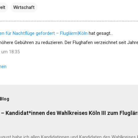
elt
Wirtschaft
n für Nachtflüge gefordert – Fluglärm|Köln
hat gesagt…
höhere Gebühren zu reduzieren. Der Flughafen verzeichnet seit Jahre
8 um 18:35
hen
 Blog
– Kandidat*innen des Wahlkreises Köln III zum Fluglä
gust habe ich allen Kandidatinnen und Kandidaten des Wahlkreises Kö