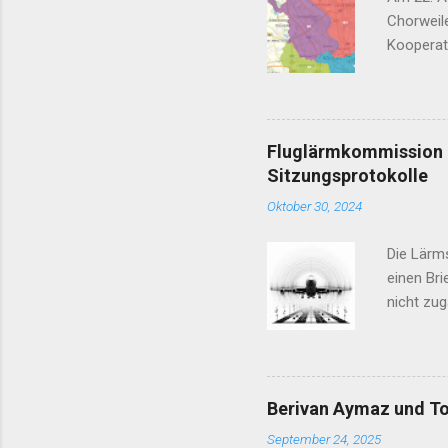
Chorweile
Kooperat
Nachtflu
vor 2030
Jahr 2030
Kandidate
Fluglärmkommission K
B90/ Die 
Sitzungsprotokolle
Artgerec
Oktober 30, 2024
sorgen S
Die Lärm
einen Bri
nicht zug
Fluglärm
Gremien, 
Maßnahme
durch Fl
Berivan Aymaz und To
verschie
September 24, 2025
Flughafe