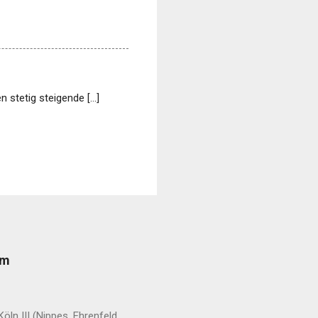
n stetig steigende […]
rm
ln III (Nippes, Ehrenfeld,