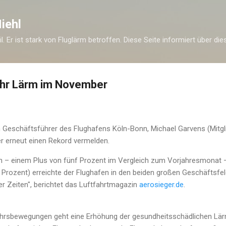
Direkt zum Hauptbereich
iehl
eil. Er ist stark von Fluglärm betroffen. Diese Seite informiert über di
hr Lärm im November
 Geschäftsführer des Flughafens Köln-Bonn, Michael Garvens (Mitgli
r erneut einen Rekord vermelden.
en – einem Plus von fünf Prozent im Vergleich zum Vorjahresmonat 
n Prozent) erreichte der Flughafen in den beiden großen Geschäftsfel
r Zeiten", berichtet das Luftfahrtmagazin
aerosieger.de
.
rsbewegungen geht eine Erhöhung der gesundheitsschädlichen Lärm