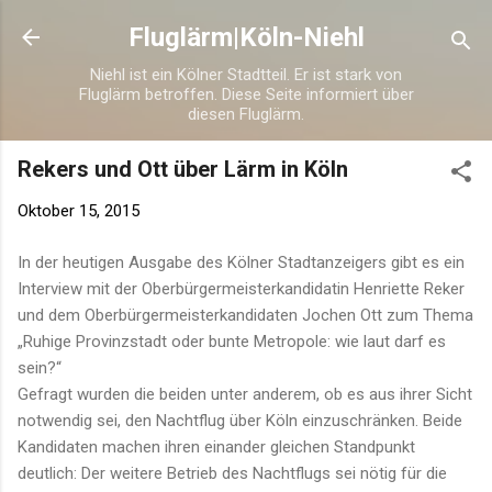
Direkt zum Hauptbereich
Fluglärm|Köln-Niehl
Niehl ist ein Kölner Stadtteil. Er ist stark von
Fluglärm betroffen. Diese Seite informiert über
diesen Fluglärm.
Rekers und Ott über Lärm in Köln
Oktober 15, 2015
In der heutigen Ausgabe des Kölner Stadtanzeigers gibt es ein
Interview mit der Oberbürgermeisterkandidatin Henriette Reker
und dem Oberbürgermeisterkandidaten Jochen Ott zum Thema
„Ruhige Provinzstadt oder bunte Metropole: wie laut darf es
sein?“
Gefragt wurden die beiden unter anderem, ob es aus ihrer Sicht
notwendig sei, den Nachtflug über Köln einzuschränken. Beide
Kandidaten machen ihren einander gleichen Standpunkt
deutlich: Der weitere Betrieb des Nachtflugs sei nötig für die