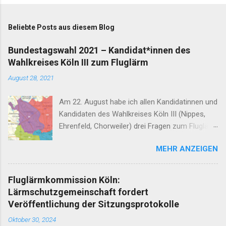
o
m
Beliebte Posts aus diesem Blog
m
e
Bundestagswahl 2021 – Kandidat*innen des
Wahlkreises Köln III zum Fluglärm
n
t
August 28, 2021
a
Am 22. August habe ich allen Kandidatinnen und
r
Kandidaten des Wahlkreises Köln III (Nippes,
e
Ehrenfeld, Chorweiler) drei Fragen zum Fluglärm
gestellt: Stadtkarte 2.0 © Regionalverband Ruhr
MEHR ANZEIGEN
und Kooperationspartner (CC BY 4.0) Wie
sorgen Sie dafür, dass die 2030 auslaufende
Nachtfluggenehmigung für den Flughafen Köln-
Fluglärmkommission Köln:
Bonn nicht verlängert wird? Wie erreichen Sie,
Lärmschutzgemeinschaft fordert
dass schon vor 2030 nächtliche Passagierflüge
Veröffentlichung der Sitzungsprotokolle
enden? In maximal drei Sätzen: Wo steht der
Oktober 30, 2024
Flughafen Köln-Bonn im Jahr 2030? Diese