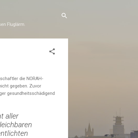
esen Fluglärm.
nschaftler die NORAH-
 nicht gegeben. Zuvor
iger gesundheitsschädigend
 aller
gleichbaren
entlichten