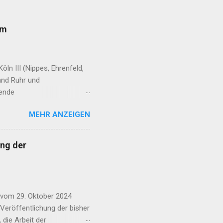
rm
ln III (Nippes, Ehrenfeld,
and Ruhr und
fende
e erreichen Sie, dass schon
MEHR ANZEIGEN
 der Flughafen Köln-Bonn im
ge der Kandidatinnen und
n: CDU | SPD | FDP | AfD |
ng der
D | dieBasis | Volt |
af: Laurence Chaperon Wie
lughafen Köln-Bonn nich...
 vom 29. Oktober 2024
 Veröffentlichung der bisher
 die Arbeit der