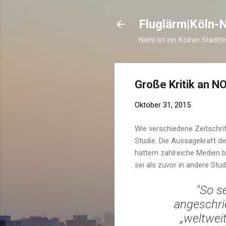
Fluglärm|Köln-N
Niehl ist ein Kölner Stadtt
Große Kritik an 
Oktober 31, 2015
Wie verschiedene Zeitschrif
Studie. Die Aussagekraft de
hattem zahlreiche Medien b
sei als zuvor in andere St
"So s
angeschrie
„weltweit