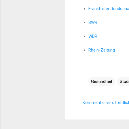
Frankfurter Rundsch
SWR
WDR
Rhein-Zeitung
Gesundheit
Stud
Kommentar veröffentlic
K
o
m