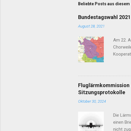
m
Beliebte Posts aus diesem
e
Bundestagswahl 2021 
n
August 28, 2021
t
a
Am 22. Au
r
Chorweile
e
Kooperat
Nachtflu
vor 2030
Jahr 2030
Kandidate
Fluglärmkommission K
B90/ Die 
Sitzungsprotokolle
Artgerec
Oktober 30, 2024
sorgen S
Die Lärm
einen Bri
nicht zug