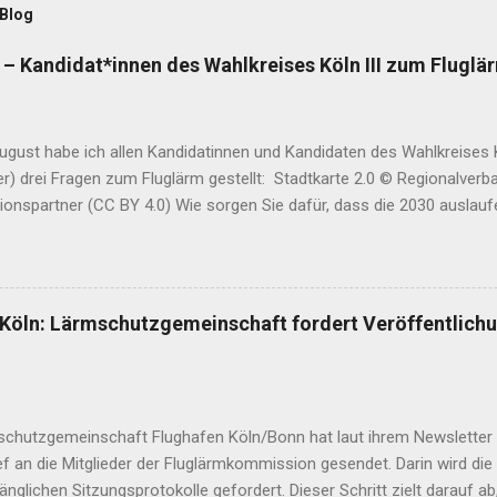
 Blog
– Kandidat*innen des Wahlkreises Köln III zum Fluglä
gust habe ich allen Kandidatinnen und Kandidaten des Wahlkreises Kö
r) drei Fragen zum Fluglärm gestellt: Stadtkarte 2.0 © Regionalverb
ionspartner (CC BY 4.0) Wie sorgen Sie dafür, dass die 2030 auslau
ggenehmigung für den Flughafen Köln-Bonn nicht verlängert wird? Wi
 nächtliche Passagierflüge enden? In maximal drei Sätzen: Wo steht
? Diese Antworten sind eingegangen. Die hier abgebildete Reihenfol
n ist dem Amtsblatt der Stadt Köln entnommen. Direkt zu den Parteie
öln: Lärmschutzgemeinschaft fordert Veröffentlichu
Grünen | Die Linke | Die Partei | Freie Wähler | Internationale Liste/MLP
ht | Goldi Gisela Manderla (CDU) : Antwort vom 7. September Fotogr
ie dafür, dass die 2030 auslaufende Nachtfluggenehmigung für den F
schutzgemeinschaft Flughafen Köln/Bonn hat laut ihrem Newsletter
ef an die Mitglieder der Fluglärmkommission gesendet. Darin wird die
änglichen Sitzungsprotokolle gefordert. Dieser Schritt zielt darauf ab,