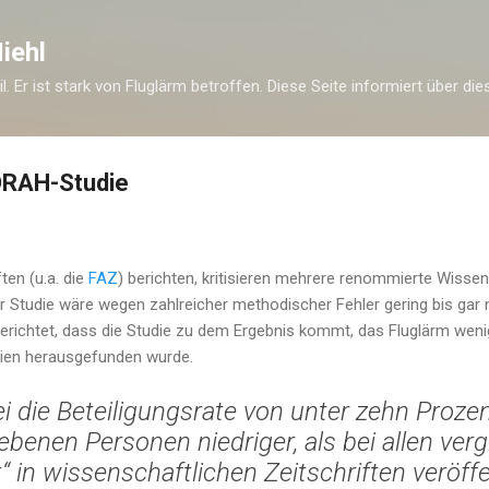
Direkt zum Hauptbereich
iehl
eil. Er ist stark von Fluglärm betroffen. Diese Seite informiert über di
NORAH-Studie
ten (u.a. die
FAZ
) berichten, kritisieren mehrere renommierte Wisse
r Studie wäre wegen zahlreicher methodischer Fehler gering bis gar
erichtet, dass die Studie zu dem Ergebnis kommt, das Fluglärm wen
udien herausgefunden wurde.
ei die Beteiligungsrate von unter zehn Prozent
benen Personen niedriger, als bei allen ver
“ in wissenschaftlichen Zeitschriften veröff