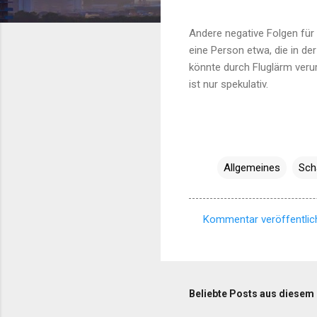
Andere negative Folgen für 
eine Person etwa, die in de
könnte durch Fluglärm veru
ist nur spekulativ.
Allgemeines
Sch
Kommentar veröffentlic
K
o
m
m
Beliebte Posts aus diesem
e