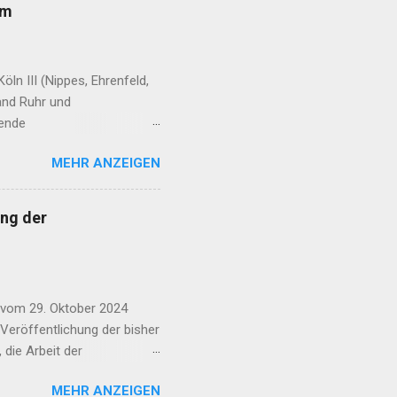
rm
ln III (Nippes, Ehrenfeld,
and Ruhr und
fende
e erreichen Sie, dass schon
MEHR ANZEIGEN
 der Flughafen Köln-Bonn im
ge der Kandidatinnen und
n: CDU | SPD | FDP | AfD |
ng der
D | dieBasis | Volt |
af: Laurence Chaperon Wie
lughafen Köln-Bonn nich...
 vom 29. Oktober 2024
 Veröffentlichung der bisher
 die Arbeit der
gesetzlich vorgeschriebene
MEHR ANZEIGEN
den. Ihre Aufgabe ist es,