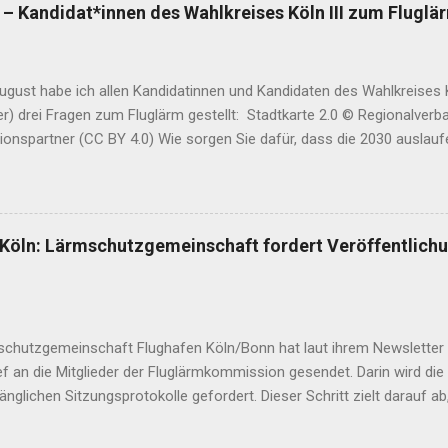
– Kandidat*innen des Wahlkreises Köln III zum Fluglä
gust habe ich allen Kandidatinnen und Kandidaten des Wahlkreises Kö
r) drei Fragen zum Fluglärm gestellt: Stadtkarte 2.0 © Regionalverb
ionspartner (CC BY 4.0) Wie sorgen Sie dafür, dass die 2030 auslau
ggenehmigung für den Flughafen Köln-Bonn nicht verlängert wird? Wi
 nächtliche Passagierflüge enden? In maximal drei Sätzen: Wo steht
? Diese Antworten sind eingegangen. Die hier abgebildete Reihenfol
n ist dem Amtsblatt der Stadt Köln entnommen. Direkt zu den Parteie
öln: Lärmschutzgemeinschaft fordert Veröffentlichu
Grünen | Die Linke | Die Partei | Freie Wähler | Internationale Liste/MLP
ht | Goldi Gisela Manderla (CDU) : Antwort vom 7. September Fotogr
ie dafür, dass die 2030 auslaufende Nachtfluggenehmigung für den F
schutzgemeinschaft Flughafen Köln/Bonn hat laut ihrem Newsletter
ef an die Mitglieder der Fluglärmkommission gesendet. Darin wird die
änglichen Sitzungsprotokolle gefordert. Dieser Schritt zielt darauf ab,
kommission transparenter zu gestalten. Fluglärmkommissionen sind 
die gemäß § 32b des Luftverkehrsgesetzes (LuftVG) eingerichtet wer