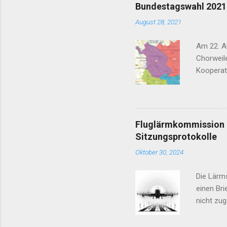
Bundestagswahl 2021 
n
August 28, 2021
t
a
Am 22. Au
r
Chorweile
e
Kooperat
Nachtflu
vor 2030
Jahr 2030
Kandidate
Fluglärmkommission K
B90/ Die 
Sitzungsprotokolle
Artgerec
Oktober 30, 2024
sorgen S
Die Lärm
einen Bri
nicht zug
Fluglärm
Gremien, 