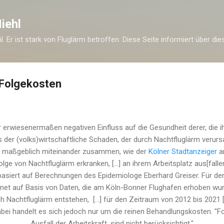
Direkt zum Hauptbereich
iehl
eil. Er ist stark von Fluglärm betroffen. Diese Seite informiert über di
 Folgekosten
r erwiesenermaßen negativen Einfluss auf die Gesundheit derer, die i
 der (volks)wirtschaftliche Schaden, der durch Nachtfluglärm verursa
h maßgeblich miteinander zusammen, wie der
Kölner Stadtanzeiger
am
lge von Nachtfluglärm erkranken, [...] an ihrem Arbeitsplatz aus[fal
basiert auf Berechnungen des Epidemiologe Eberhard Greiser. Für de
hnet auf Basis von Daten, die am Köln-Bonner Flughafen erhoben wur
h Nachtfluglärm entstehen, [...] für den Zeitraum von 2012 bis 2021 [..
abei handelt es sich jedoch nur um die reinen Behandlungskosten. "F
Ausfall der Arbeitskraft, sind nicht berücksichtigt."